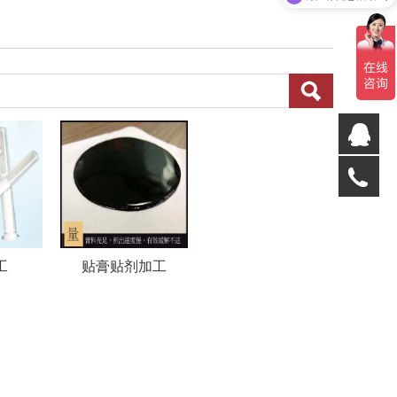
康
康
05
工
贴膏贴剂加工